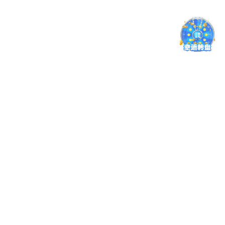
认证
iOS 和 Android 均可下载 必赢...
机器学习建立行为基线，偏离阈值告警。