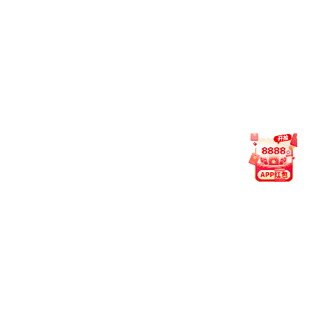
关于「阿森纳与曼城碰面，胜负手或在边线附近的围抢」
维尼修斯新赛季观察：与边后卫配合与弱侧后点跑动 ·
用户常问
【必赢BWIN官方在线登录】贝林厄姆新赛季看点：持球
吸引防守值得关注
欧洲杯中真正成熟的对手研究，在球队连败时会呈现什么
变化
赛后穿越火线职业联赛赛程 — 详细说明
哥伦比亚核心杜兰对阵乌兹别克斯坦肋部穿插频率能否撕
开对手防线 · 用户常问
【必赢BWIN官方在线登录】6月27日巴拿马vs英格兰禁
区抢点
2026世界杯日本vs荷兰反抢强度 · 用户常问