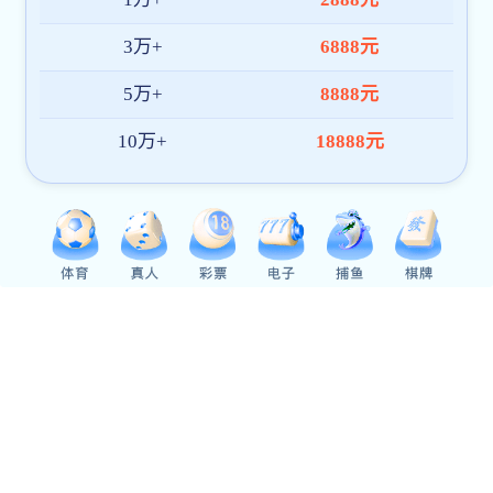
开发路线图公开，透明更新计划
AI预测比分，娱乐性参考
AI去噪音频，消除现场杂音
AI生成直播数据周报，个人观赛总结