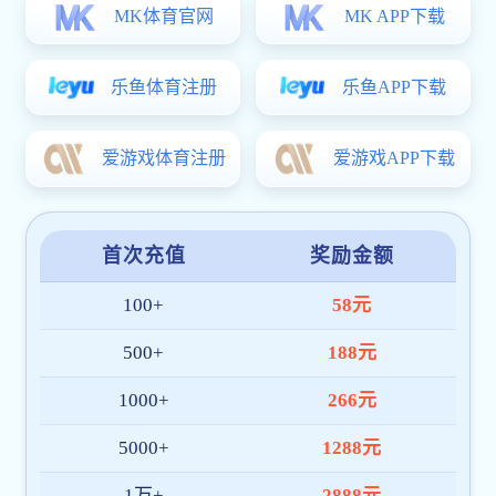
阿斯顿维拉迎战布伦特福德，丢球后
阿森纳与曼
的回抢路
附近的围
当英超赛程表将阿斯顿维拉与布伦特福德的
当英超联赛的
名字并列时，维拉公园的草...
纳与曼城这两大
08-07 03:41
08-07 03:30
探索更多内容
必赢官方首页 - ...
注册资料真实
体育看点
经典战役
求心理阴影